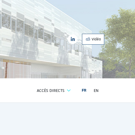
| EASE
LinkedIn
nvironnement aseptique
| EASE
Vidéo
LinkedIn
ACCÈS DIRECTS
FR
EN