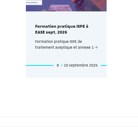
PE à
Formation 
Formation pratique ISPE à
EASE nov. 
EASE sept. 2026
r les
Formation pr
Formation pratique ISPE de
installation
traitement aseptique et annexe 1
biopharmac
bre 2026
8
10 septembre 2026