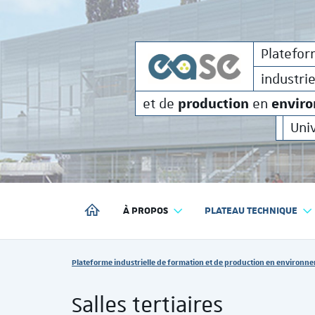
formati
Plateforme
industrielle de
Platefo
industri
production
envir
et de
en
Uni
À PROPOS
PLATEAU TECHNIQUE
PLATEFORME INDUSTRIELLE DE FORMATION ET DE P
Vous êtes ici :
Plateforme industrielle de formation et de production en environne
Salles tertiaires