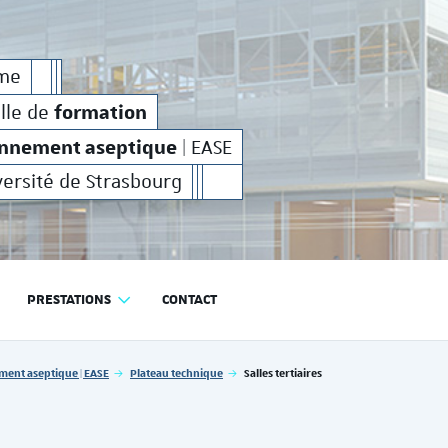
on
production
environnement aseptique
et de
en
formation
production
e
rme
industrielle de
et de
en
formation
elle de
onnement aseptique
| EASE
versité de Strasbourg
PRESTATIONS
CONTACT
RODUCTION EN ENVIRONNEMENT ASEPTIQUE | EASE
ment aseptique | EASE
Plateau technique
Salles tertiaires