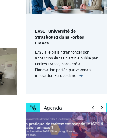
EASE - Université de
Strasbourg dans Forbes
 chez
Former et 
France
environne
impacter l
EASE a le plaisir d’annoncer son
apparition dans un article publié par
rain
Un enjeu clé 
Forbes France, consacré à
pharmaceut
l’innovation portée par Pewman
Innovation Europe dans…
Agenda