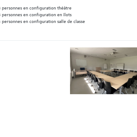
 personnes en configuration théâtre
 personnes en configuration en îlots
 personnes en configuration salle de classe
Immersion d’Eschbach
EASE
Quand l’innovation digitale
rencontre la réalité du ter
pharmaceutique