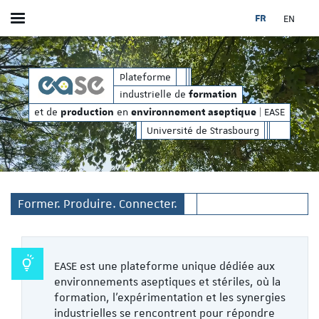
FR
EN
Afficher / masquer le menu
production
environnement aseptique
t de
en
| EASE
industrielle de
et de
Plateforme
formation
industrielle de
formation
et de
en
| EASE
production
environnement aseptique
Université de Strasbourg
Former. Produire. Connecter.
EASE est une plateforme unique dédiée aux
environnements aseptiques et stériles, où la
formation, l’expérimentation et les synergies
industrielles se rencontrent pour répondre