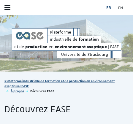
FR
EN
Afficher / masquer le menu
production
environnement aseptique
t de
en
| EASE
industrielle de
et de
Plateforme
formation
industrielle de
formation
et de
en
| EASE
production
environnement aseptique
Université de Strasbourg
Vous êtes ici :
Plateforme industrielle de formation et de production en environnement
aseptique | EASE
À propos
Découvrez EASE
Découvrez EASE